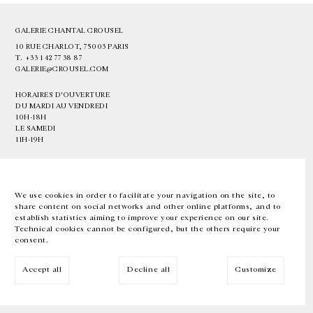
GALERIE CHANTAL CROUSEL
10 RUE CHARLOT, 75003 PARIS
T.
+33 1 42 77 38 87
GALERIE@CROUSEL.COM
HORAIRES D'OUVERTURE
DU MARDI AU VENDREDI
10H-18H
LE SAMEDI
11H-19H
LES ESPACES DE LA GALERIE SERONT FERMÉS À PARTIR DU 23 JUILLET
JUSQU'AU 4 SEPTEMBRE INCLUS
We use cookies in order to facilitate your navigation on the site, to
share content on social networks and other online platforms, and to
Facebook
Instagram
EN
FR
中文
establish statistics aiming to improve your experience on our site.
Technical cookies cannot be configured, but the others require your
consent.
Inscrivez-vous à notre newsletter
Accept all
Decline all
Customize
© Galerie Chantal Crousel 2026
Mentions légales
Cookies