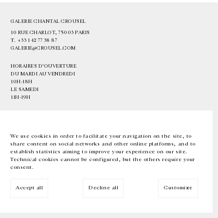
GALERIE CHANTAL CROUSEL
10 RUE CHARLOT, 75003 PARIS
T.
+33 1 42 77 38 87
GALERIE@CROUSEL.COM
HORAIRES D'OUVERTURE
DU MARDI AU VENDREDI
10H-18H
LE SAMEDI
11H-19H
LES ESPACES DE LA GALERIE SERONT FERMÉS À PARTIR DU 23 JUILLET
JUSQU'AU 4 SEPTEMBRE INCLUS
We use cookies in order to facilitate your navigation on the site, to
share content on social networks and other online platforms, and to
Facebook
Instagram
EN
FR
中文
establish statistics aiming to improve your experience on our site.
Technical cookies cannot be configured, but the others require your
consent.
Inscrivez-vous à notre newsletter
Accept all
Decline all
Customize
© Galerie Chantal Crousel 2026
Mentions légales
Cookies