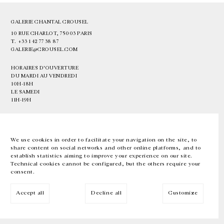
GALERIE CHANTAL CROUSEL
10 RUE CHARLOT, 75003 PARIS
T.
+33 1 42 77 38 87
GALERIE@CROUSEL.COM
HORAIRES D'OUVERTURE
DU MARDI AU VENDREDI
10H-18H
LE SAMEDI
11H-19H
LES ESPACES DE LA GALERIE SERONT FERMÉS À PARTIR DU 23 JUILLET
JUSQU'AU 4 SEPTEMBRE INCLUS
We use cookies in order to facilitate your navigation on the site, to
share content on social networks and other online platforms, and to
Facebook
Instagram
EN
FR
中文
establish statistics aiming to improve your experience on our site.
Technical cookies cannot be configured, but the others require your
consent.
Inscrivez-vous à notre newsletter
Accept all
Decline all
Customize
© Galerie Chantal Crousel 2026
Mentions légales
Cookies