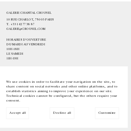
GALERIE CHANTAL CROUSEL
10 RUE CHARLOT, 75003 PARIS
T.
+33 1 42 77 38 87
GALERIE@CROUSEL.COM
HORAIRES D'OUVERTURE
DU MARDI AU VENDREDI
10H-18H
LE SAMEDI
11H-19H
LES ESPACES DE LA GALERIE SERONT FERMÉS À PARTIR DU 23 JUILLET
JUSQU'AU 4 SEPTEMBRE INCLUS
We use cookies in order to facilitate your navigation on the site, to
share content on social networks and other online platforms, and to
Facebook
Instagram
EN
FR
中文
establish statistics aiming to improve your experience on our site.
Technical cookies cannot be configured, but the others require your
consent.
Inscrivez-vous à notre newsletter
Accept all
Decline all
Customize
© Galerie Chantal Crousel 2026
Mentions légales
Cookies