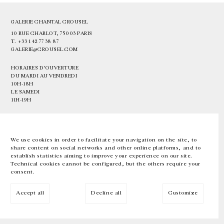
GALERIE CHANTAL CROUSEL
10 RUE CHARLOT, 75003 PARIS
T.
+33 1 42 77 38 87
GALERIE@CROUSEL.COM
HORAIRES D'OUVERTURE
DU MARDI AU VENDREDI
10H-18H
LE SAMEDI
11H-19H
LES ESPACES DE LA GALERIE SERONT FERMÉS À PARTIR DU 23 JUILLET
JUSQU'AU 4 SEPTEMBRE INCLUS
We use cookies in order to facilitate your navigation on the site, to
share content on social networks and other online platforms, and to
Facebook
Instagram
EN
FR
中文
establish statistics aiming to improve your experience on our site.
Technical cookies cannot be configured, but the others require your
consent.
Inscrivez-vous à notre newsletter
Accept all
Decline all
Customize
© Galerie Chantal Crousel 2026
Mentions légales
Cookies