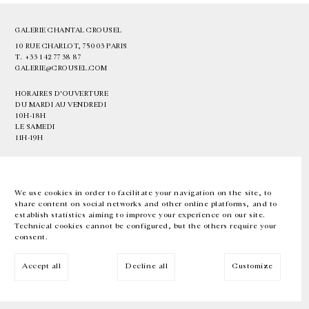
GALERIE CHANTAL CROUSEL
10 RUE CHARLOT, 75003 PARIS
T.
+33 1 42 77 38 87
GALERIE@CROUSEL.COM
HORAIRES D'OUVERTURE
DU MARDI AU VENDREDI
10H-18H
LE SAMEDI
11H-19H
LES ESPACES DE LA GALERIE SERONT FERMÉS À PARTIR DU 23 JUILLET
JUSQU'AU 4 SEPTEMBRE INCLUS
We use cookies in order to facilitate your navigation on the site, to
share content on social networks and other online platforms, and to
Facebook
Instagram
EN
FR
中文
establish statistics aiming to improve your experience on our site.
Technical cookies cannot be configured, but the others require your
consent.
Inscrivez-vous à notre newsletter
Accept all
Decline all
Customize
© Galerie Chantal Crousel 2026
Mentions légales
Cookies