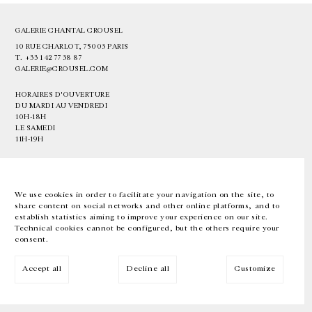
GALERIE CHANTAL CROUSEL
10 RUE CHARLOT, 75003 PARIS
T.
+33 1 42 77 38 87
GALERIE@CROUSEL.COM
HORAIRES D'OUVERTURE
DU MARDI AU VENDREDI
10H-18H
LE SAMEDI
11H-19H
LES ESPACES DE LA GALERIE SERONT FERMÉS À PARTIR DU 23 JUILLET
JUSQU'AU 4 SEPTEMBRE INCLUS
We use cookies in order to facilitate your navigation on the site, to
share content on social networks and other online platforms, and to
Facebook
Instagram
EN
FR
中文
establish statistics aiming to improve your experience on our site.
Technical cookies cannot be configured, but the others require your
consent.
Inscrivez-vous à notre newsletter
Accept all
Decline all
Customize
© Galerie Chantal Crousel 2026
Mentions légales
Cookies