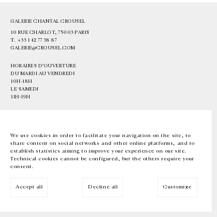
GALERIE CHANTAL CROUSEL
10 RUE CHARLOT, 75003 PARIS
T.
+33 1 42 77 38 87
GALERIE@CROUSEL.COM
HORAIRES D'OUVERTURE
DU MARDI AU VENDREDI
10H-18H
LE SAMEDI
11H-19H
LES ESPACES DE LA GALERIE SERONT FERMÉS À PARTIR DU 23 JUILLET
JUSQU'AU 4 SEPTEMBRE INCLUS
We use cookies in order to facilitate your navigation on the site, to
share content on social networks and other online platforms, and to
Facebook
Instagram
EN
FR
中文
establish statistics aiming to improve your experience on our site.
Technical cookies cannot be configured, but the others require your
consent.
Inscrivez-vous à notre newsletter
Accept all
Decline all
Customize
© Galerie Chantal Crousel 2026
Mentions légales
Cookies