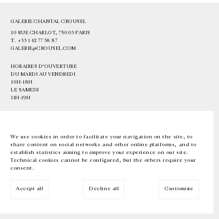
GALERIE CHANTAL CROUSEL
10 RUE CHARLOT, 75003 PARIS
T.
+33 1 42 77 38 87
GALERIE@CROUSEL.COM
HORAIRES D'OUVERTURE
DU MARDI AU VENDREDI
10H-18H
LE SAMEDI
11H-19H
LES ESPACES DE LA GALERIE SERONT FERMÉS À PARTIR DU 23 JUILLET
JUSQU'AU 4 SEPTEMBRE INCLUS
We use cookies in order to facilitate your navigation on the site, to
share content on social networks and other online platforms, and to
Facebook
Instagram
EN
FR
中文
establish statistics aiming to improve your experience on our site.
Technical cookies cannot be configured, but the others require your
consent.
Inscrivez-vous à notre newsletter
Accept all
Decline all
Customize
© Galerie Chantal Crousel 2026
Mentions légales
Cookies