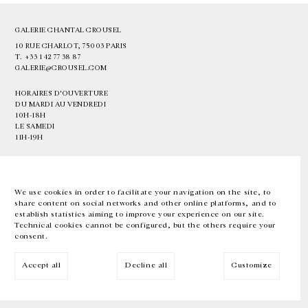
GALERIE CHANTAL CROUSEL
10 RUE CHARLOT, 75003 PARIS
T.
+33 1 42 77 38 87
GALERIE@CROUSEL.COM
HORAIRES D'OUVERTURE
DU MARDI AU VENDREDI
10H-18H
LE SAMEDI
11H-19H
LES ESPACES DE LA GALERIE SERONT FERMÉS À PARTIR DU 23 JUILLET
JUSQU'AU 4 SEPTEMBRE INCLUS
We use cookies in order to facilitate your navigation on the site, to
share content on social networks and other online platforms, and to
Facebook
Instagram
EN
FR
中文
establish statistics aiming to improve your experience on our site.
Technical cookies cannot be configured, but the others require your
consent.
Inscrivez-vous à notre newsletter
Accept all
Decline all
Customize
© Galerie Chantal Crousel 2026
Mentions légales
Cookies