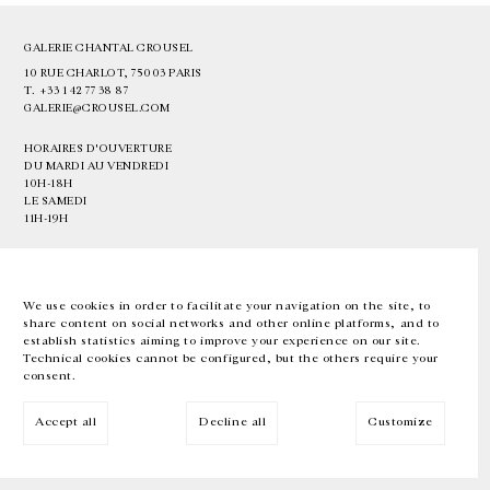
GALERIE CHANTAL CROUSEL
10 RUE CHARLOT, 75003 PARIS
T.
+33 1 42 77 38 87
GALERIE@CROUSEL.COM
HORAIRES D'OUVERTURE
DU MARDI AU VENDREDI
10H-18H
LE SAMEDI
11H-19H
LES ESPACES DE LA GALERIE SERONT FERMÉS À PARTIR DU 23 JUILLET
JUSQU'AU 4 SEPTEMBRE INCLUS
We use cookies in order to facilitate your navigation on the site, to
share content on social networks and other online platforms, and to
Facebook
Instagram
EN
FR
中文
establish statistics aiming to improve your experience on our site.
Technical cookies cannot be configured, but the others require your
consent.
Inscrivez-vous à notre newsletter
Accept all
Decline all
Customize
© Galerie Chantal Crousel 2026
Mentions légales
Cookies