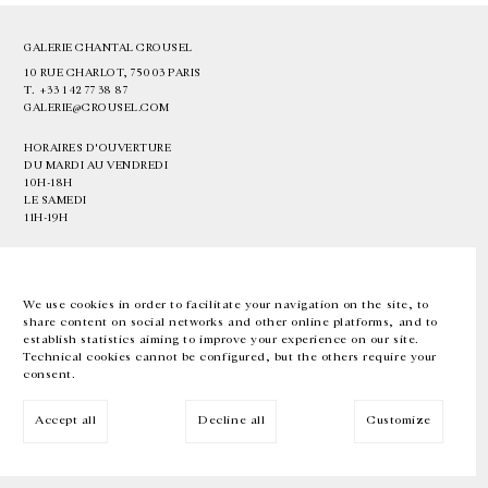
GALERIE CHANTAL CROUSEL
10 RUE CHARLOT, 75003 PARIS
T.
+33 1 42 77 38 87
GALERIE@CROUSEL.COM
HORAIRES D'OUVERTURE
DU MARDI AU VENDREDI
10H-18H
LE SAMEDI
11H-19H
LES ESPACES DE LA GALERIE SERONT FERMÉS À PARTIR DU 23 JUILLET
JUSQU'AU 4 SEPTEMBRE INCLUS
We use cookies in order to facilitate your navigation on the site, to
share content on social networks and other online platforms, and to
Facebook
Instagram
EN
FR
中文
establish statistics aiming to improve your experience on our site.
Technical cookies cannot be configured, but the others require your
consent.
Inscrivez-vous à notre newsletter
Accept all
Decline all
Customize
© Galerie Chantal Crousel 2026
Mentions légales
Cookies