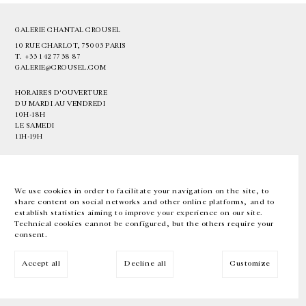
GALERIE CHANTAL CROUSEL
10 RUE CHARLOT, 75003 PARIS
T.
+33 1 42 77 38 87
GALERIE@CROUSEL.COM
HORAIRES D'OUVERTURE
DU MARDI AU VENDREDI
10H-18H
LE SAMEDI
11H-19H
LES ESPACES DE LA GALERIE SERONT FERMÉS À PARTIR DU 23 JUILLET
JUSQU'AU 4 SEPTEMBRE INCLUS
We use cookies in order to facilitate your navigation on the site, to
share content on social networks and other online platforms, and to
Facebook
Instagram
EN
FR
中文
establish statistics aiming to improve your experience on our site.
Technical cookies cannot be configured, but the others require your
consent.
Inscrivez-vous à notre newsletter
Accept all
Decline all
Customize
© Galerie Chantal Crousel 2026
Mentions légales
Cookies