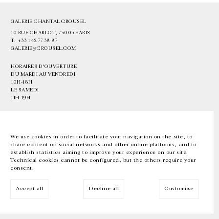
GALERIE CHANTAL CROUSEL
10 RUE CHARLOT, 75003 PARIS
T.
+33 1 42 77 38 87
GALERIE@CROUSEL.COM
HORAIRES D'OUVERTURE
DU MARDI AU VENDREDI
10H-18H
LE SAMEDI
11H-19H
LES ESPACES DE LA GALERIE SERONT FERMÉS À PARTIR DU 23 JUILLET
JUSQU'AU 4 SEPTEMBRE INCLUS
We use cookies in order to facilitate your navigation on the site, to
share content on social networks and other online platforms, and to
Facebook
Instagram
EN
FR
中文
establish statistics aiming to improve your experience on our site.
Technical cookies cannot be configured, but the others require your
consent.
Inscrivez-vous à notre newsletter
Accept all
Decline all
Customize
© Galerie Chantal Crousel 2026
Mentions légales
Cookies