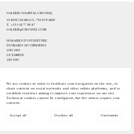
GALERIE CHANTAL CROUSEL
10 RUE CHARLOT, 75003 PARIS
T.
+33 1 42 77 38 87
GALERIE@CROUSEL.COM
HORAIRES D'OUVERTURE
DU MARDI AU VENDREDI
10H-18H
LE SAMEDI
11H-19H
LES ESPACES DE LA GALERIE SERONT FERMÉS À PARTIR DU 23 JUILLET
JUSQU'AU 4 SEPTEMBRE INCLUS
We use cookies in order to facilitate your navigation on the site, to
share content on social networks and other online platforms, and to
Facebook
Instagram
EN
FR
中文
establish statistics aiming to improve your experience on our site.
Technical cookies cannot be configured, but the others require your
consent.
Inscrivez-vous à notre newsletter
Accept all
Decline all
Customize
© Galerie Chantal Crousel 2026
Mentions légales
Cookies