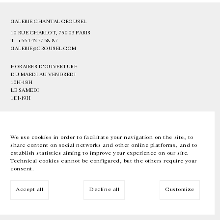
GALERIE CHANTAL CROUSEL
10 RUE CHARLOT, 75003 PARIS
T.
+33 1 42 77 38 87
GALERIE@CROUSEL.COM
HORAIRES D'OUVERTURE
DU MARDI AU VENDREDI
10H-18H
LE SAMEDI
11H-19H
LES ESPACES DE LA GALERIE SERONT FERMÉS À PARTIR DU 23 JUILLET
JUSQU'AU 4 SEPTEMBRE INCLUS
We use cookies in order to facilitate your navigation on the site, to
share content on social networks and other online platforms, and to
Facebook
Instagram
EN
FR
中文
establish statistics aiming to improve your experience on our site.
Technical cookies cannot be configured, but the others require your
consent.
Inscrivez-vous à notre newsletter
Accept all
Decline all
Customize
© Galerie Chantal Crousel 2026
Mentions légales
Cookies