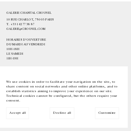
GALERIE CHANTAL CROUSEL
10 RUE CHARLOT, 75003 PARIS
T.
+33 1 42 77 38 87
GALERIE@CROUSEL.COM
HORAIRES D'OUVERTURE
DU MARDI AU VENDREDI
10H-18H
LE SAMEDI
11H-19H
LES ESPACES DE LA GALERIE SERONT FERMÉS À PARTIR DU 23 JUILLET
JUSQU'AU 4 SEPTEMBRE INCLUS
We use cookies in order to facilitate your navigation on the site, to
share content on social networks and other online platforms, and to
Facebook
Instagram
EN
FR
中文
establish statistics aiming to improve your experience on our site.
Technical cookies cannot be configured, but the others require your
consent.
Inscrivez-vous à notre newsletter
Accept all
Decline all
Customize
© Galerie Chantal Crousel 2026
Mentions légales
Cookies