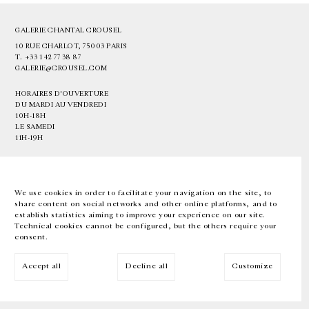
GALERIE CHANTAL CROUSEL
10 RUE CHARLOT, 75003 PARIS
T.
+33 1 42 77 38 87
GALERIE@CROUSEL.COM
HORAIRES D'OUVERTURE
DU MARDI AU VENDREDI
10H-18H
LE SAMEDI
11H-19H
LES ESPACES DE LA GALERIE SERONT FERMÉS À PARTIR DU 23 JUILLET
JUSQU'AU 4 SEPTEMBRE INCLUS
We use cookies in order to facilitate your navigation on the site, to
share content on social networks and other online platforms, and to
Facebook
Instagram
EN
FR
中文
establish statistics aiming to improve your experience on our site.
Technical cookies cannot be configured, but the others require your
consent.
Inscrivez-vous à notre newsletter
Accept all
Decline all
Customize
© Galerie Chantal Crousel 2026
Mentions légales
Cookies