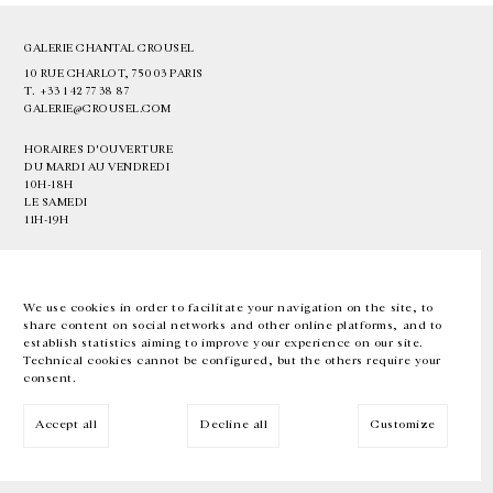
GALERIE CHANTAL CROUSEL
10 RUE CHARLOT, 75003 PARIS
T.
+33 1 42 77 38 87
GALERIE@CROUSEL.COM
HORAIRES D'OUVERTURE
DU MARDI AU VENDREDI
10H-18H
LE SAMEDI
11H-19H
LES ESPACES DE LA GALERIE SERONT FERMÉS À PARTIR DU 23 JUILLET
JUSQU'AU 4 SEPTEMBRE INCLUS
We use cookies in order to facilitate your navigation on the site, to
share content on social networks and other online platforms, and to
Facebook
Instagram
EN
FR
中文
establish statistics aiming to improve your experience on our site.
Technical cookies cannot be configured, but the others require your
consent.
Inscrivez-vous à notre newsletter
Accept all
Decline all
Customize
© Galerie Chantal Crousel 2026
Mentions légales
Cookies