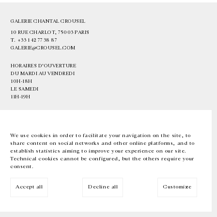
GALERIE CHANTAL CROUSEL
10 RUE CHARLOT, 75003 PARIS
T.
+33 1 42 77 38 87
GALERIE@CROUSEL.COM
HORAIRES D'OUVERTURE
DU MARDI AU VENDREDI
10H-18H
LE SAMEDI
11H-19H
LES ESPACES DE LA GALERIE SERONT FERMÉS À PARTIR DU 23 JUILLET
JUSQU'AU 4 SEPTEMBRE INCLUS
We use cookies in order to facilitate your navigation on the site, to
share content on social networks and other online platforms, and to
Facebook
Instagram
EN
FR
中文
establish statistics aiming to improve your experience on our site.
Technical cookies cannot be configured, but the others require your
consent.
Inscrivez-vous à notre newsletter
Accept all
Decline all
Customize
© Galerie Chantal Crousel 2026
Mentions légales
Cookies