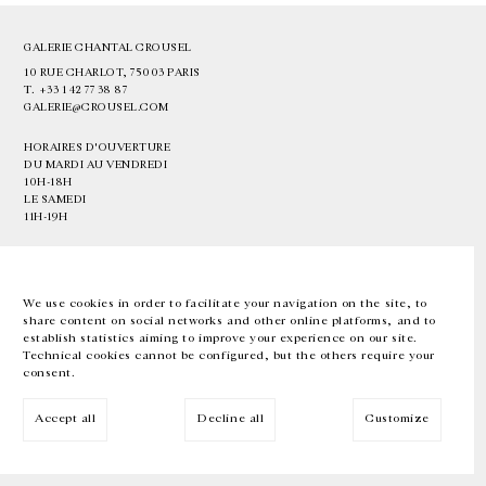
GALERIE CHANTAL CROUSEL
10 RUE CHARLOT, 75003 PARIS
T.
+33 1 42 77 38 87
GALERIE@CROUSEL.COM
HORAIRES D'OUVERTURE
DU MARDI AU VENDREDI
10H-18H
LE SAMEDI
11H-19H
LES ESPACES DE LA GALERIE SERONT FERMÉS À PARTIR DU 23 JUILLET
JUSQU'AU 4 SEPTEMBRE INCLUS
We use cookies in order to facilitate your navigation on the site, to
share content on social networks and other online platforms, and to
Facebook
Instagram
EN
FR
中文
establish statistics aiming to improve your experience on our site.
Technical cookies cannot be configured, but the others require your
consent.
Inscrivez-vous à notre newsletter
Accept all
Decline all
Customize
© Galerie Chantal Crousel 2026
Mentions légales
Cookies