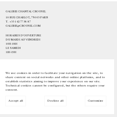
GALERIE CHANTAL CROUSEL
10 RUE CHARLOT, 75003 PARIS
T.
+33 1 42 77 38 87
GALERIE@CROUSEL.COM
HORAIRES D'OUVERTURE
DU MARDI AU VENDREDI
10H-18H
LE SAMEDI
11H-19H
LES ESPACES DE LA GALERIE SERONT FERMÉS À PARTIR DU 23 JUILLET
JUSQU'AU 4 SEPTEMBRE INCLUS
We use cookies in order to facilitate your navigation on the site, to
share content on social networks and other online platforms, and to
Facebook
Instagram
EN
FR
中文
establish statistics aiming to improve your experience on our site.
Technical cookies cannot be configured, but the others require your
consent.
Inscrivez-vous à notre newsletter
Accept all
Decline all
Customize
© Galerie Chantal Crousel 2026
Mentions légales
Cookies