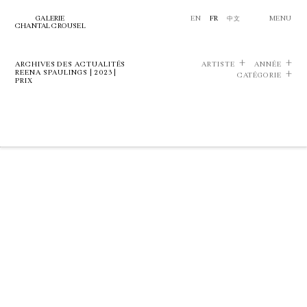
GALERIE
EN
FR
中文
MENU
CHANTAL CROUSEL
ARCHIVES DES ACTUALITÉS
ARTISTE
ANNÉE
REENA SPAULINGS | 2023 |
CATÉGORIE
PRIX