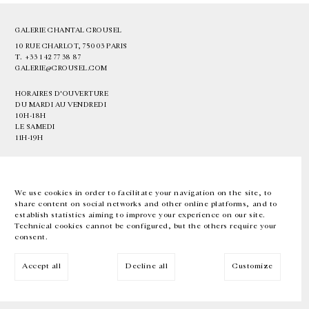
GALERIE CHANTAL CROUSEL
10 RUE CHARLOT, 75003 PARIS
T.
+33 1 42 77 38 87
GALERIE@CROUSEL.COM
HORAIRES D'OUVERTURE
DU MARDI AU VENDREDI
10H-18H
LE SAMEDI
11H-19H
LES ESPACES DE LA GALERIE SERONT FERMÉS À PARTIR DU 23 JUILLET
JUSQU'AU 4 SEPTEMBRE INCLUS
We use cookies in order to facilitate your navigation on the site, to
share content on social networks and other online platforms, and to
Facebook
Instagram
EN
FR
中文
establish statistics aiming to improve your experience on our site.
Technical cookies cannot be configured, but the others require your
consent.
Inscrivez-vous à notre newsletter
Accept all
Decline all
Customize
© Galerie Chantal Crousel 2026
Mentions légales
Cookies