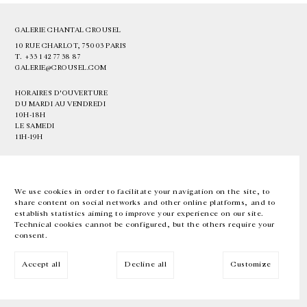
GALERIE CHANTAL CROUSEL
10 RUE CHARLOT, 75003 PARIS
T.
+33 1 42 77 38 87
GALERIE@CROUSEL.COM
HORAIRES D'OUVERTURE
DU MARDI AU VENDREDI
10H-18H
LE SAMEDI
11H-19H
LES ESPACES DE LA GALERIE SERONT FERMÉS À PARTIR DU 23 JUILLET
JUSQU'AU 4 SEPTEMBRE INCLUS
We use cookies in order to facilitate your navigation on the site, to
share content on social networks and other online platforms, and to
Facebook
Instagram
EN
FR
中文
establish statistics aiming to improve your experience on our site.
Technical cookies cannot be configured, but the others require your
consent.
Inscrivez-vous à notre newsletter
Accept all
Decline all
Customize
© Galerie Chantal Crousel 2026
Mentions légales
Cookies