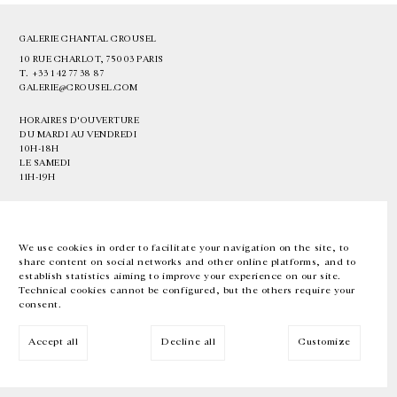
GALERIE CHANTAL CROUSEL
10 RUE CHARLOT, 75003 PARIS
T.
+33 1 42 77 38 87
GALERIE@CROUSEL.COM
HORAIRES D'OUVERTURE
DU MARDI AU VENDREDI
10H-18H
LE SAMEDI
11H-19H
LES ESPACES DE LA GALERIE SERONT FERMÉS À PARTIR DU 23 JUILLET
JUSQU'AU 4 SEPTEMBRE INCLUS
We use cookies in order to facilitate your navigation on the site, to
share content on social networks and other online platforms, and to
Facebook
Instagram
EN
FR
中文
establish statistics aiming to improve your experience on our site.
Technical cookies cannot be configured, but the others require your
consent.
Inscrivez-vous à notre newsletter
Accept all
Decline all
Customize
© Galerie Chantal Crousel 2026
Mentions légales
Cookies