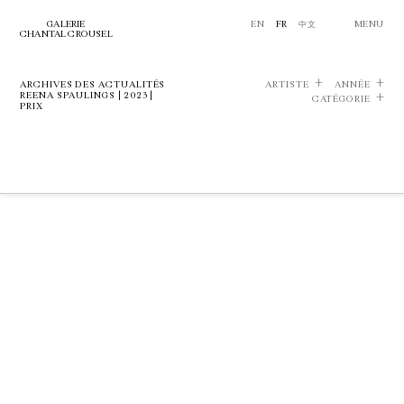
GALERIE
EN
FR
中文
MENU
CHANTAL CROUSEL
ARCHIVES DES ACTUALITÉS
ARTISTE
ANNÉE
REENA SPAULINGS | 2023 |
CATÉGORIE
PRIX