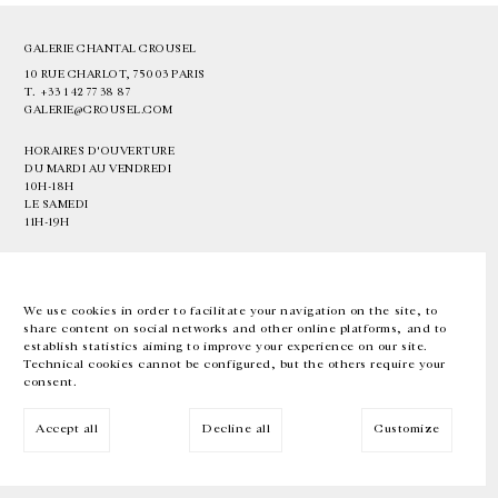
GALERIE CHANTAL CROUSEL
10 RUE CHARLOT, 75003 PARIS
T.
+33 1 42 77 38 87
GALERIE@CROUSEL.COM
HORAIRES D'OUVERTURE
DU MARDI AU VENDREDI
10H-18H
LE SAMEDI
11H-19H
LES ESPACES DE LA GALERIE SERONT FERMÉS À PARTIR DU 23 JUILLET
JUSQU'AU 4 SEPTEMBRE INCLUS
We use cookies in order to facilitate your navigation on the site, to
share content on social networks and other online platforms, and to
Facebook
Instagram
EN
FR
中文
establish statistics aiming to improve your experience on our site.
Technical cookies cannot be configured, but the others require your
consent.
Inscrivez-vous à notre newsletter
Accept all
Decline all
Customize
© Galerie Chantal Crousel 2026
Mentions légales
Cookies