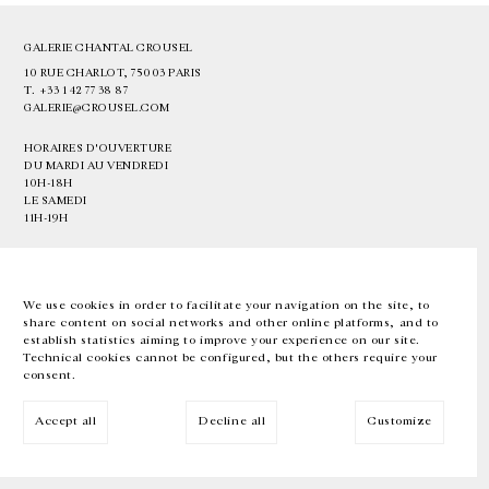
GALERIE CHANTAL CROUSEL
10 RUE CHARLOT, 75003 PARIS
T.
+33 1 42 77 38 87
GALERIE@CROUSEL.COM
HORAIRES D'OUVERTURE
DU MARDI AU VENDREDI
10H-18H
LE SAMEDI
11H-19H
LES ESPACES DE LA GALERIE SERONT FERMÉS À PARTIR DU 23 JUILLET
JUSQU'AU 4 SEPTEMBRE INCLUS
We use cookies in order to facilitate your navigation on the site, to
share content on social networks and other online platforms, and to
Facebook
Instagram
EN
FR
中文
establish statistics aiming to improve your experience on our site.
Technical cookies cannot be configured, but the others require your
consent.
Inscrivez-vous à notre newsletter
Accept all
Decline all
Customize
© Galerie Chantal Crousel 2026
Mentions légales
Cookies