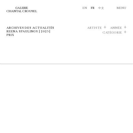
GALERIE
EN
FR
中文
MENU
CHANTAL CROUSEL
ARCHIVES DES ACTUALITÉS
ARTISTE
ANNÉE
REENA SPAULINGS | 2023 |
CATÉGORIE
PRIX