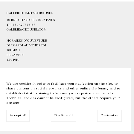
GALERIE CHANTAL CROUSEL
10 RUE CHARLOT, 75003 PARIS
T.
+33 1 42 77 38 87
GALERIE@CROUSEL.COM
HORAIRES D'OUVERTURE
DU MARDI AU VENDREDI
10H-18H
LE SAMEDI
11H-19H
LES ESPACES DE LA GALERIE SERONT FERMÉS À PARTIR DU 23 JUILLET
JUSQU'AU 4 SEPTEMBRE INCLUS
We use cookies in order to facilitate your navigation on the site, to
share content on social networks and other online platforms, and to
Facebook
Instagram
EN
FR
中文
establish statistics aiming to improve your experience on our site.
Technical cookies cannot be configured, but the others require your
consent.
Inscrivez-vous à notre newsletter
Accept all
Decline all
Customize
© Galerie Chantal Crousel 2026
Mentions légales
Cookies