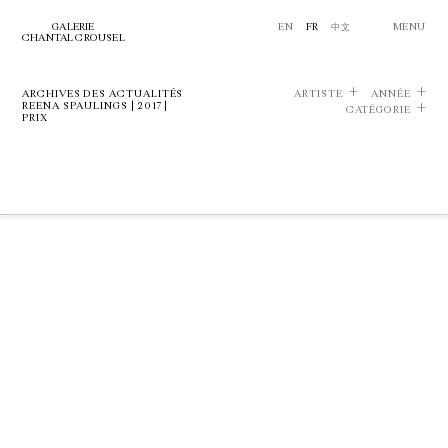
GALERIE
EN
FR
中文
MENU
CHANTAL CROUSEL
ARCHIVES DES ACTUALITÉS
ARTISTE
ANNÉE
REENA SPAULINGS | 2017 |
CATÉGORIE
PRIX