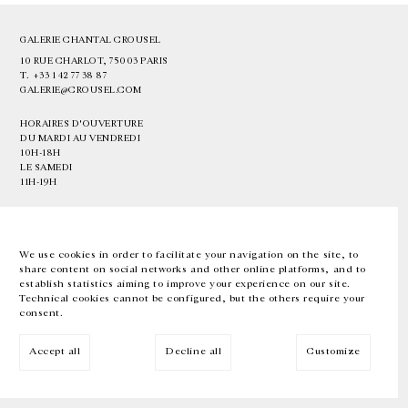
GALERIE CHANTAL CROUSEL
10 RUE CHARLOT, 75003 PARIS
T.
+33 1 42 77 38 87
GALERIE@CROUSEL.COM
HORAIRES D'OUVERTURE
DU MARDI AU VENDREDI
10H-18H
LE SAMEDI
11H-19H
LES ESPACES DE LA GALERIE SERONT FERMÉS À PARTIR DU 23 JUILLET
JUSQU'AU 4 SEPTEMBRE INCLUS
We use cookies in order to facilitate your navigation on the site, to
share content on social networks and other online platforms, and to
Facebook
Instagram
EN
FR
中文
establish statistics aiming to improve your experience on our site.
Technical cookies cannot be configured, but the others require your
consent.
Inscrivez-vous à notre newsletter
Accept all
Decline all
Customize
© Galerie Chantal Crousel 2026
Mentions légales
Cookies