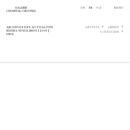
GALERIE
EN
FR
中文
MENU
CHANTAL CROUSEL
ARCHIVES DES ACTUALITÉS
ARTISTE
ANNÉE
REENA SPAULINGS | 2019 |
CATÉGORIE
PRIX