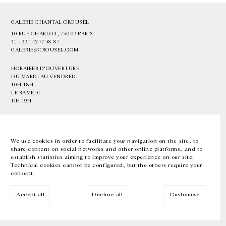
GALERIE CHANTAL CROUSEL
10 RUE CHARLOT, 75003 PARIS
T.
+33 1 42 77 38 87
GALERIE@CROUSEL.COM
HORAIRES D'OUVERTURE
DU MARDI AU VENDREDI
10H-18H
LE SAMEDI
11H-19H
LES ESPACES DE LA GALERIE SERONT FERMÉS À PARTIR DU 23 JUILLET
JUSQU'AU 4 SEPTEMBRE INCLUS
We use cookies in order to facilitate your navigation on the site, to
share content on social networks and other online platforms, and to
Facebook
Instagram
EN
FR
中文
establish statistics aiming to improve your experience on our site.
Technical cookies cannot be configured, but the others require your
consent.
Inscrivez-vous à notre newsletter
Accept all
Decline all
Customize
© Galerie Chantal Crousel 2026
Mentions légales
Cookies