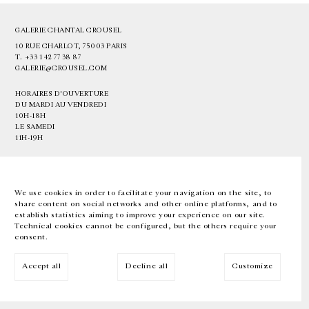
GALERIE CHANTAL CROUSEL
10 RUE CHARLOT, 75003 PARIS
T.
+33 1 42 77 38 87
GALERIE@CROUSEL.COM
HORAIRES D'OUVERTURE
DU MARDI AU VENDREDI
10H-18H
LE SAMEDI
11H-19H
LES ESPACES DE LA GALERIE SERONT FERMÉS À PARTIR DU 23 JUILLET
JUSQU'AU 4 SEPTEMBRE INCLUS
We use cookies in order to facilitate your navigation on the site, to
share content on social networks and other online platforms, and to
Facebook
Instagram
EN
FR
中文
establish statistics aiming to improve your experience on our site.
Technical cookies cannot be configured, but the others require your
consent.
Inscrivez-vous à notre newsletter
Accept all
Decline all
Customize
© Galerie Chantal Crousel 2026
Mentions légales
Cookies