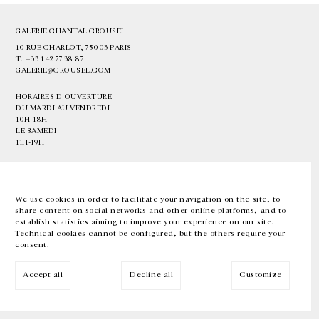
GALERIE CHANTAL CROUSEL
10 RUE CHARLOT, 75003 PARIS
T.
+33 1 42 77 38 87
GALERIE@CROUSEL.COM
HORAIRES D'OUVERTURE
DU MARDI AU VENDREDI
10H-18H
LE SAMEDI
11H-19H
LES ESPACES DE LA GALERIE SERONT FERMÉS À PARTIR DU 23 JUILLET
JUSQU'AU 4 SEPTEMBRE INCLUS
We use cookies in order to facilitate your navigation on the site, to
share content on social networks and other online platforms, and to
Facebook
Instagram
EN
FR
中文
establish statistics aiming to improve your experience on our site.
Technical cookies cannot be configured, but the others require your
consent.
Inscrivez-vous à notre newsletter
Accept all
Decline all
Customize
© Galerie Chantal Crousel 2026
Mentions légales
Cookies