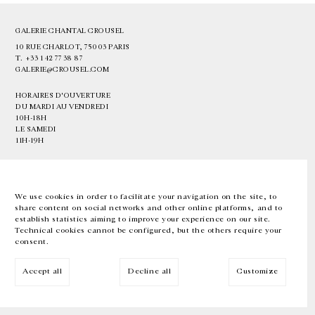
GALERIE CHANTAL CROUSEL
10 RUE CHARLOT, 75003 PARIS
T.
+33 1 42 77 38 87
GALERIE@CROUSEL.COM
HORAIRES D'OUVERTURE
DU MARDI AU VENDREDI
10H-18H
LE SAMEDI
11H-19H
LES ESPACES DE LA GALERIE SERONT FERMÉS À PARTIR DU 23 JUILLET
JUSQU'AU 4 SEPTEMBRE INCLUS
We use cookies in order to facilitate your navigation on the site, to
share content on social networks and other online platforms, and to
Facebook
Instagram
EN
FR
中文
establish statistics aiming to improve your experience on our site.
Technical cookies cannot be configured, but the others require your
consent.
Inscrivez-vous à notre newsletter
Accept all
Decline all
Customize
© Galerie Chantal Crousel 2026
Mentions légales
Cookies