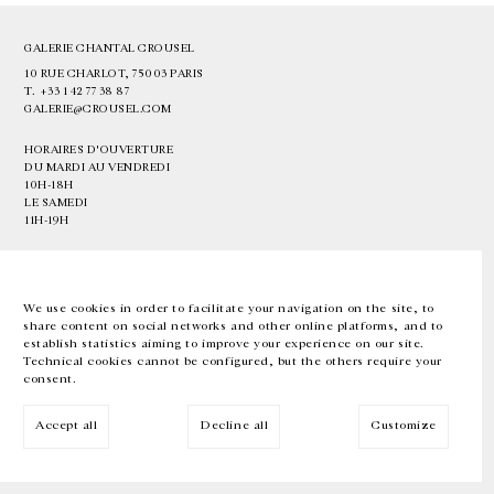
GALERIE CHANTAL CROUSEL
10 RUE CHARLOT, 75003 PARIS
T.
+33 1 42 77 38 87
GALERIE@CROUSEL.COM
HORAIRES D'OUVERTURE
DU MARDI AU VENDREDI
10H-18H
LE SAMEDI
11H-19H
LES ESPACES DE LA GALERIE SERONT FERMÉS À PARTIR DU 23 JUILLET
JUSQU'AU 4 SEPTEMBRE INCLUS
We use cookies in order to facilitate your navigation on the site, to
share content on social networks and other online platforms, and to
Facebook
Instagram
EN
FR
中文
establish statistics aiming to improve your experience on our site.
Technical cookies cannot be configured, but the others require your
consent.
Inscrivez-vous à notre newsletter
Accept all
Decline all
Customize
© Galerie Chantal Crousel 2026
Mentions légales
Cookies