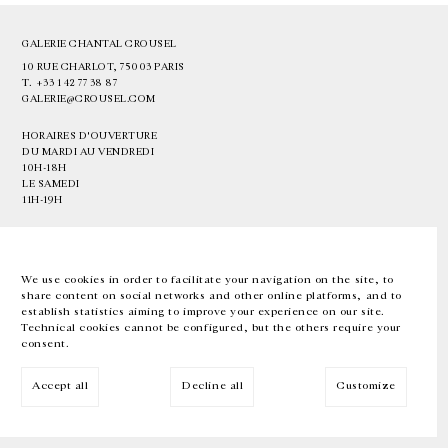
GALERIE CHANTAL CROUSEL
10 RUE CHARLOT, 75003 PARIS
T.
+33 1 42 77 38 87
GALERIE@CROUSEL.COM
HORAIRES D'OUVERTURE
DU MARDI AU VENDREDI
10H-18H
LE SAMEDI
11H-19H
LES ESPACES DE LA GALERIE SERONT FERMÉS À PARTIR DU 23 JUILLET
JUSQU'AU 4 SEPTEMBRE INCLUS
We use cookies in order to facilitate your navigation on the site, to
share content on social networks and other online platforms, and to
Facebook
Instagram
EN
FR
中文
establish statistics aiming to improve your experience on our site.
Technical cookies cannot be configured, but the others require your
consent.
Inscrivez-vous à notre newsletter
Accept all
Decline all
Customize
© Galerie Chantal Crousel 2026
Mentions légales
Cookies