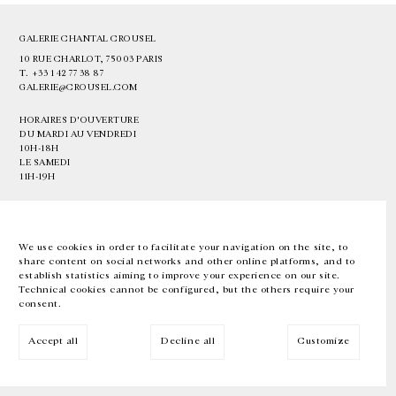
GALERIE CHANTAL CROUSEL
10 RUE CHARLOT, 75003 PARIS
T.
+33 1 42 77 38 87
GALERIE@CROUSEL.COM
HORAIRES D'OUVERTURE
DU MARDI AU VENDREDI
10H-18H
LE SAMEDI
11H-19H
LES ESPACES DE LA GALERIE SERONT FERMÉS À PARTIR DU 23 JUILLET
JUSQU'AU 4 SEPTEMBRE INCLUS
We use cookies in order to facilitate your navigation on the site, to
share content on social networks and other online platforms, and to
Facebook
Instagram
EN
FR
中文
establish statistics aiming to improve your experience on our site.
Technical cookies cannot be configured, but the others require your
consent.
Inscrivez-vous à notre newsletter
Accept all
Decline all
Customize
© Galerie Chantal Crousel 2026
Mentions légales
Cookies