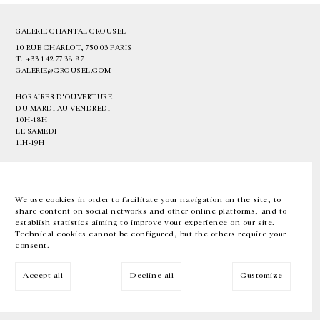
GALERIE CHANTAL CROUSEL
10 RUE CHARLOT, 75003 PARIS
T.
+33 1 42 77 38 87
GALERIE@CROUSEL.COM
HORAIRES D'OUVERTURE
DU MARDI AU VENDREDI
10H-18H
LE SAMEDI
11H-19H
LES ESPACES DE LA GALERIE SERONT FERMÉS À PARTIR DU 23 JUILLET
JUSQU'AU 4 SEPTEMBRE INCLUS
We use cookies in order to facilitate your navigation on the site, to
share content on social networks and other online platforms, and to
Facebook
Instagram
EN
FR
中文
establish statistics aiming to improve your experience on our site.
Technical cookies cannot be configured, but the others require your
consent.
Inscrivez-vous à notre newsletter
Accept all
Decline all
Customize
© Galerie Chantal Crousel 2026
Mentions légales
Cookies