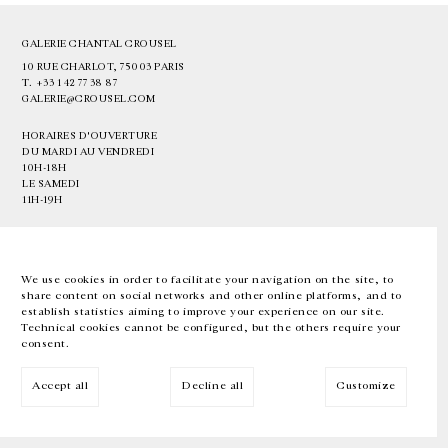
GALERIE CHANTAL CROUSEL
10 RUE CHARLOT, 75003 PARIS
T.
+33 1 42 77 38 87
GALERIE@CROUSEL.COM
HORAIRES D'OUVERTURE
DU MARDI AU VENDREDI
10H-18H
LE SAMEDI
11H-19H
LES ESPACES DE LA GALERIE SERONT FERMÉS À PARTIR DU 23 JUILLET
JUSQU'AU 4 SEPTEMBRE INCLUS
We use cookies in order to facilitate your navigation on the site, to
share content on social networks and other online platforms, and to
Facebook
Instagram
EN
FR
中文
establish statistics aiming to improve your experience on our site.
Technical cookies cannot be configured, but the others require your
consent.
Inscrivez-vous à notre newsletter
Accept all
Decline all
Customize
© Galerie Chantal Crousel 2026
Mentions légales
Cookies