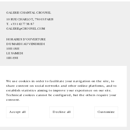
GALERIE CHANTAL CROUSEL
10 RUE CHARLOT, 75003 PARIS
T.
+33 1 42 77 38 87
GALERIE@CROUSEL.COM
HORAIRES D'OUVERTURE
DU MARDI AU VENDREDI
10H-18H
LE SAMEDI
11H-19H
LES ESPACES DE LA GALERIE SERONT FERMÉS À PARTIR DU 23 JUILLET
JUSQU'AU 4 SEPTEMBRE INCLUS
We use cookies in order to facilitate your navigation on the site, to
share content on social networks and other online platforms, and to
Facebook
Instagram
EN
FR
中文
establish statistics aiming to improve your experience on our site.
Technical cookies cannot be configured, but the others require your
consent.
Inscrivez-vous à notre newsletter
Accept all
Decline all
Customize
© Galerie Chantal Crousel 2026
Mentions légales
Cookies