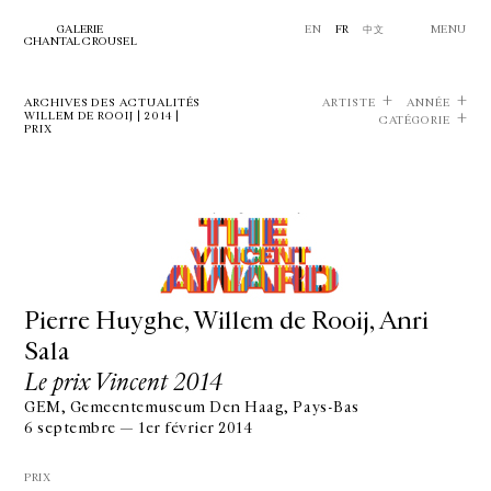
GALERIE
EN
FR
中文
MENU
CHANTAL CROUSEL
ARCHIVES DES ACTUALITÉS
ARTISTE
ANNÉE
WILLEM DE ROOIJ | 2014 |
CATÉGORIE
PRIX
Pierre Huyghe, Willem de Rooij, Anri
Sala
Le prix Vincent 2014
GEM, Gemeentemuseum Den Haag, Pays-Bas
6 septembre — 1er février 2014
PRIX