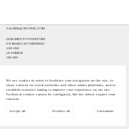
GALERIE CHANTAL CROUSEL
10 RUE CHARLOT, 75003 PARIS
T.
+33 1 42 77 38 87
GALERIE@CROUSEL.COM
HORAIRES D'OUVERTURE
DU MARDI AU VENDREDI
10H-18H
LE SAMEDI
11H-19H
LES ESPACES DE LA GALERIE SERONT FERMÉS À PARTIR DU 23 JUILLET
JUSQU'AU 4 SEPTEMBRE INCLUS
We use cookies in order to facilitate your navigation on the site, to
share content on social networks and other online platforms, and to
Facebook
Instagram
EN
FR
中文
establish statistics aiming to improve your experience on our site.
Technical cookies cannot be configured, but the others require your
consent.
Inscrivez-vous à notre newsletter
Accept all
Decline all
Customize
© Galerie Chantal Crousel 2026
Mentions légales
Cookies