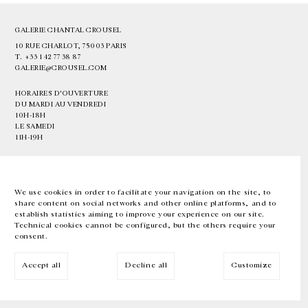
GALERIE CHANTAL CROUSEL
10 RUE CHARLOT, 75003 PARIS
T.
+33 1 42 77 38 87
GALERIE@CROUSEL.COM
HORAIRES D'OUVERTURE
DU MARDI AU VENDREDI
10H-18H
LE SAMEDI
11H-19H
LES ESPACES DE LA GALERIE SERONT FERMÉS À PARTIR DU 23 JUILLET
JUSQU'AU 4 SEPTEMBRE INCLUS
We use cookies in order to facilitate your navigation on the site, to
share content on social networks and other online platforms, and to
Facebook
Instagram
EN
FR
中文
establish statistics aiming to improve your experience on our site.
Technical cookies cannot be configured, but the others require your
consent.
Inscrivez-vous à notre newsletter
Accept all
Decline all
Customize
© Galerie Chantal Crousel 2026
Mentions légales
Cookies