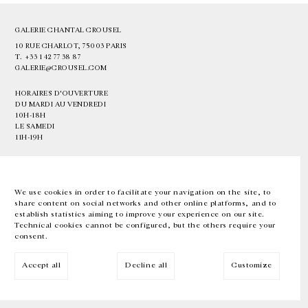
GALERIE CHANTAL CROUSEL
10 RUE CHARLOT, 75003 PARIS
T.
+33 1 42 77 38 87
GALERIE@CROUSEL.COM
HORAIRES D'OUVERTURE
DU MARDI AU VENDREDI
10H-18H
LE SAMEDI
11H-19H
LES ESPACES DE LA GALERIE SERONT FERMÉS À PARTIR DU 23 JUILLET
JUSQU'AU 4 SEPTEMBRE INCLUS
We use cookies in order to facilitate your navigation on the site, to
share content on social networks and other online platforms, and to
Facebook
Instagram
EN
FR
中文
establish statistics aiming to improve your experience on our site.
Technical cookies cannot be configured, but the others require your
consent.
Inscrivez-vous à notre newsletter
Accept all
Decline all
Customize
© Galerie Chantal Crousel 2026
Mentions légales
Cookies