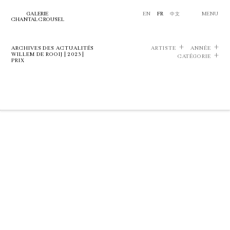
GALERIE
EN
FR
中文
MENU
CHANTAL CROUSEL
ARCHIVES DES ACTUALITÉS
ARTISTE
ANNÉE
WILLEM DE ROOIJ | 2023 |
CATÉGORIE
PRIX