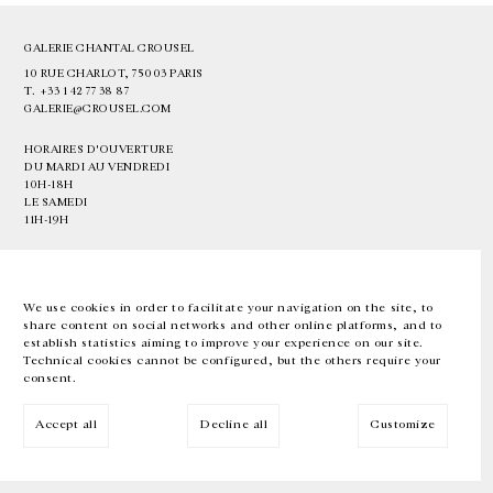
GALERIE CHANTAL CROUSEL
10 RUE CHARLOT, 75003 PARIS
T.
+33 1 42 77 38 87
GALERIE@CROUSEL.COM
HORAIRES D'OUVERTURE
DU MARDI AU VENDREDI
10H-18H
LE SAMEDI
11H-19H
LES ESPACES DE LA GALERIE SERONT FERMÉS À PARTIR DU 23 JUILLET
JUSQU'AU 4 SEPTEMBRE INCLUS
We use cookies in order to facilitate your navigation on the site, to
share content on social networks and other online platforms, and to
Facebook
Instagram
EN
FR
中文
establish statistics aiming to improve your experience on our site.
Technical cookies cannot be configured, but the others require your
consent.
Inscrivez-vous à notre newsletter
Accept all
Decline all
Customize
© Galerie Chantal Crousel 2026
Mentions légales
Cookies