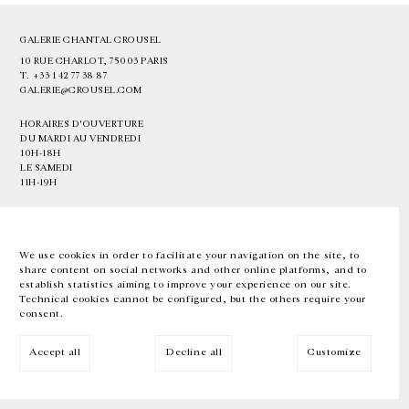
GALERIE CHANTAL CROUSEL
10 RUE CHARLOT, 75003 PARIS
T.
+33 1 42 77 38 87
GALERIE@CROUSEL.COM
HORAIRES D'OUVERTURE
DU MARDI AU VENDREDI
10H-18H
LE SAMEDI
11H-19H
LES ESPACES DE LA GALERIE SERONT FERMÉS À PARTIR DU 23 JUILLET
JUSQU'AU 4 SEPTEMBRE INCLUS
We use cookies in order to facilitate your navigation on the site, to
share content on social networks and other online platforms, and to
Facebook
Instagram
EN
FR
中文
establish statistics aiming to improve your experience on our site.
Technical cookies cannot be configured, but the others require your
consent.
Inscrivez-vous à notre newsletter
Accept all
Decline all
Customize
© Galerie Chantal Crousel 2026
Mentions légales
Cookies