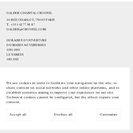
GALERIE CHANTAL CROUSEL
10 RUE CHARLOT, 75003 PARIS
T.
+33 1 42 77 38 87
GALERIE@CROUSEL.COM
HORAIRES D'OUVERTURE
DU MARDI AU VENDREDI
10H-18H
LE SAMEDI
11H-19H
LES ESPACES DE LA GALERIE SERONT FERMÉS À PARTIR DU 23 JUILLET
JUSQU'AU 4 SEPTEMBRE INCLUS
We use cookies in order to facilitate your navigation on the site, to
share content on social networks and other online platforms, and to
Facebook
Instagram
EN
FR
中文
establish statistics aiming to improve your experience on our site.
Technical cookies cannot be configured, but the others require your
consent.
Inscrivez-vous à notre newsletter
Accept all
Decline all
Customize
© Galerie Chantal Crousel 2026
Mentions légales
Cookies