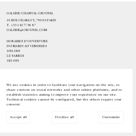
GALERIE CHANTAL CROUSEL
10 RUE CHARLOT, 75003 PARIS
T.
+33 1 42 77 38 87
GALERIE@CROUSEL.COM
HORAIRES D'OUVERTURE
DU MARDI AU VENDREDI
10H-18H
LE SAMEDI
11H-19H
LES ESPACES DE LA GALERIE SERONT FERMÉS À PARTIR DU 23 JUILLET
JUSQU'AU 4 SEPTEMBRE INCLUS
We use cookies in order to facilitate your navigation on the site, to
share content on social networks and other online platforms, and to
Facebook
Instagram
EN
FR
中文
establish statistics aiming to improve your experience on our site.
Technical cookies cannot be configured, but the others require your
consent.
Inscrivez-vous à notre newsletter
Accept all
Decline all
Customize
© Galerie Chantal Crousel 2026
Mentions légales
Cookies