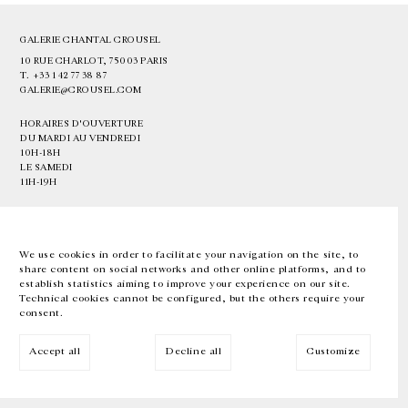
GALERIE CHANTAL CROUSEL
10 RUE CHARLOT, 75003 PARIS
T.
+33 1 42 77 38 87
GALERIE@CROUSEL.COM
HORAIRES D'OUVERTURE
DU MARDI AU VENDREDI
10H-18H
LE SAMEDI
11H-19H
LES ESPACES DE LA GALERIE SERONT FERMÉS À PARTIR DU 23 JUILLET
JUSQU'AU 4 SEPTEMBRE INCLUS
We use cookies in order to facilitate your navigation on the site, to
share content on social networks and other online platforms, and to
Facebook
Instagram
EN
FR
中文
establish statistics aiming to improve your experience on our site.
Technical cookies cannot be configured, but the others require your
consent.
Inscrivez-vous à notre newsletter
Accept all
Decline all
Customize
© Galerie Chantal Crousel 2026
Mentions légales
Cookies