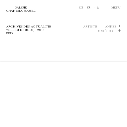
GALERIE
EN
FR
中文
MENU
CHANTAL CROUSEL
ARCHIVES DES ACTUALITÉS
ARTISTE
ANNÉE
WILLEM DE ROOIJ | 2017 |
CATÉGORIE
PRIX