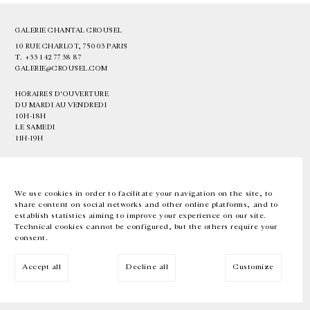
GALERIE CHANTAL CROUSEL
10 RUE CHARLOT, 75003 PARIS
T.
+33 1 42 77 38 87
GALERIE@CROUSEL.COM
HORAIRES D'OUVERTURE
DU MARDI AU VENDREDI
10H-18H
LE SAMEDI
11H-19H
LES ESPACES DE LA GALERIE SERONT FERMÉS À PARTIR DU 23 JUILLET
JUSQU'AU 4 SEPTEMBRE INCLUS
We use cookies in order to facilitate your navigation on the site, to
share content on social networks and other online platforms, and to
Facebook
Instagram
EN
FR
中文
establish statistics aiming to improve your experience on our site.
Technical cookies cannot be configured, but the others require your
consent.
Inscrivez-vous à notre newsletter
Accept all
Decline all
Customize
© Galerie Chantal Crousel 2026
Mentions légales
Cookies