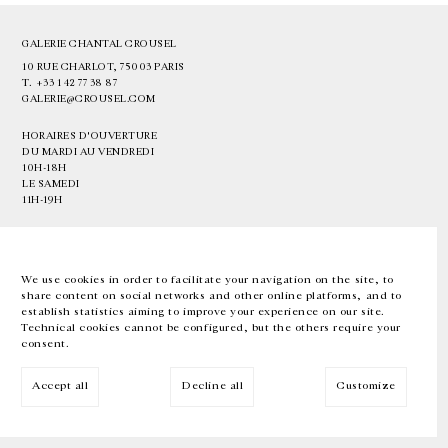
GALERIE CHANTAL CROUSEL
10 RUE CHARLOT, 75003 PARIS
T.
+33 1 42 77 38 87
GALERIE@CROUSEL.COM
HORAIRES D'OUVERTURE
DU MARDI AU VENDREDI
10H-18H
LE SAMEDI
11H-19H
LES ESPACES DE LA GALERIE SERONT FERMÉS À PARTIR DU 23 JUILLET
JUSQU'AU 4 SEPTEMBRE INCLUS
We use cookies in order to facilitate your navigation on the site, to
share content on social networks and other online platforms, and to
Facebook
Instagram
EN
FR
中文
establish statistics aiming to improve your experience on our site.
Technical cookies cannot be configured, but the others require your
consent.
Inscrivez-vous à notre newsletter
Accept all
Decline all
Customize
© Galerie Chantal Crousel 2026
Mentions légales
Cookies