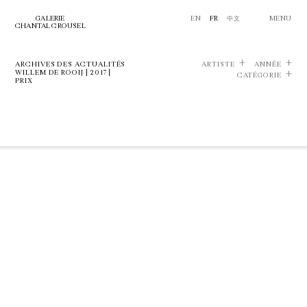
GALERIE
EN
FR
中文
MENU
CHANTAL CROUSEL
ARCHIVES DES ACTUALITÉS
ARTISTE
ANNÉE
WILLEM DE ROOIJ | 2017 |
CATÉGORIE
PRIX