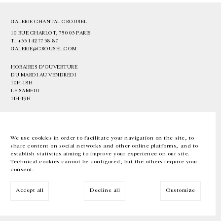
GALERIE CHANTAL CROUSEL
10 RUE CHARLOT, 75003 PARIS
T.
+33 1 42 77 38 87
GALERIE@CROUSEL.COM
HORAIRES D'OUVERTURE
DU MARDI AU VENDREDI
10H-18H
LE SAMEDI
11H-19H
LES ESPACES DE LA GALERIE SERONT FERMÉS À PARTIR DU 23 JUILLET
JUSQU'AU 4 SEPTEMBRE INCLUS
We use cookies in order to facilitate your navigation on the site, to
share content on social networks and other online platforms, and to
Facebook
Instagram
EN
FR
中文
establish statistics aiming to improve your experience on our site.
Technical cookies cannot be configured, but the others require your
consent.
Inscrivez-vous à notre newsletter
Accept all
Decline all
Customize
© Galerie Chantal Crousel 2026
Mentions légales
Cookies